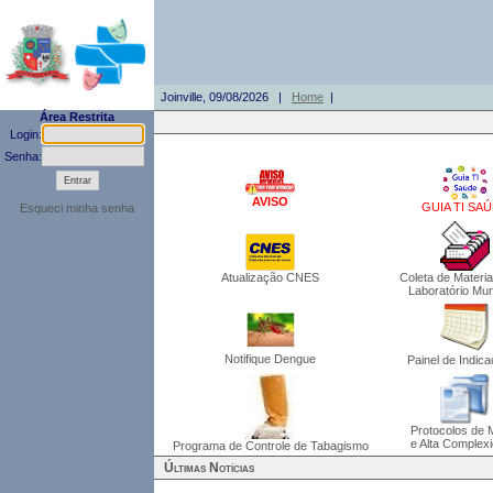
Joinville, 09/08/2026 |
Home
|
Área Restrita
Login:
Senha:
AVISO
GUIA TI SA
Esqueci minha senha
Atualização CNES
Coleta de Materia
Laboratório Mun
Notifique Dengue
Painel de Indic
Protocolos de 
e Alta Complex
Programa de Controle de Tabagismo
Últimas Notícias